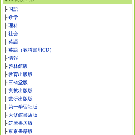
├
国語
├
数学
├
理科
├
社会
├
英語
├
英語（教科書用CD）
├
情報
├
啓林館版
├
教育出版版
├
三省堂版
├
実教出版版
├
数研出版版
├
第一学習社版
├
大修館書店版
├
筑摩書房版
├
東京書籍版