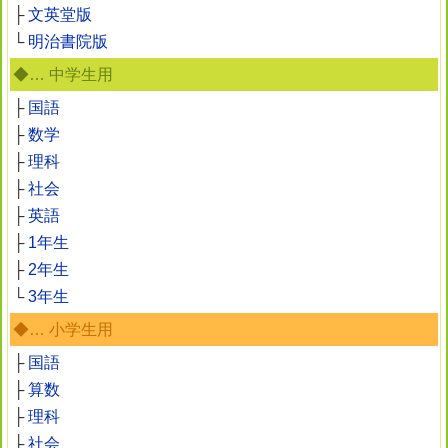
├
文英堂版
└
明治書院版
◆… 中学生用
├
国語
├
数学
├
理科
├
社会
├
英語
├
1年生
├
2年生
└
3年生
◆… 小学生用
├
国語
├
算数
├
理科
├
社会