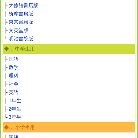
├
大修館書店版
├
筑摩書房版
├
東京書籍版
├
文英堂版
└
明治書院版
◆… 中学生用
├
国語
├
数学
├
理科
├
社会
├
英語
├
1年生
├
2年生
└
3年生
◆… 小学生用
├
国語