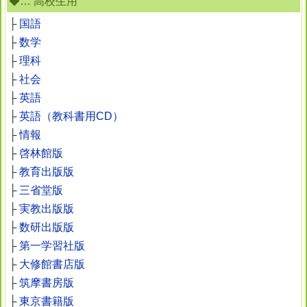
◆… 高校生用
├
国語
├
数学
├
理科
├
社会
├
英語
├
英語（教科書用CD）
├
情報
├
啓林館版
├
教育出版版
├
三省堂版
├
実教出版版
├
数研出版版
├
第一学習社版
├
大修館書店版
├
筑摩書房版
├
東京書籍版