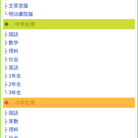
├
文英堂版
└
明治書院版
◆… 中学生用
├
国語
├
数学
├
理科
├
社会
├
英語
├
1年生
├
2年生
└
3年生
◆… 小学生用
├
国語
├
算数
├
理科
├
社会