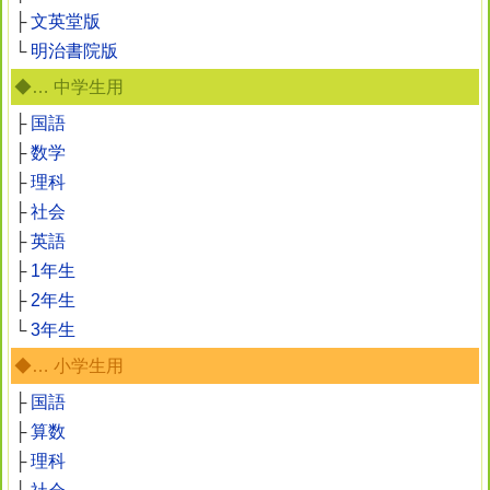
├
文英堂版
└
明治書院版
◆… 中学生用
├
国語
├
数学
├
理科
├
社会
├
英語
├
1年生
├
2年生
└
3年生
◆… 小学生用
├
国語
├
算数
├
理科