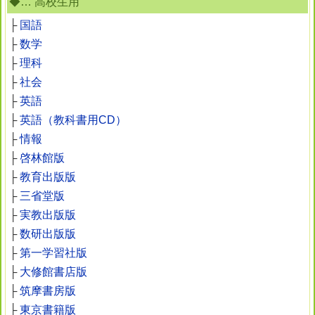
◆… 高校生用
├
国語
├
数学
├
理科
├
社会
├
英語
├
英語（教科書用CD）
├
情報
├
啓林館版
├
教育出版版
├
三省堂版
├
実教出版版
├
数研出版版
├
第一学習社版
├
大修館書店版
├
筑摩書房版
├
東京書籍版