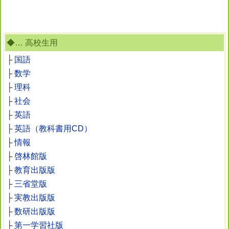
◆… 高校生用
├
国語
├
数学
├
理科
├
社会
├
英語
├
英語（教科書用CD）
├
情報
├
啓林館版
├
教育出版版
├
三省堂版
├
実教出版版
├
数研出版版
├
第一学習社版