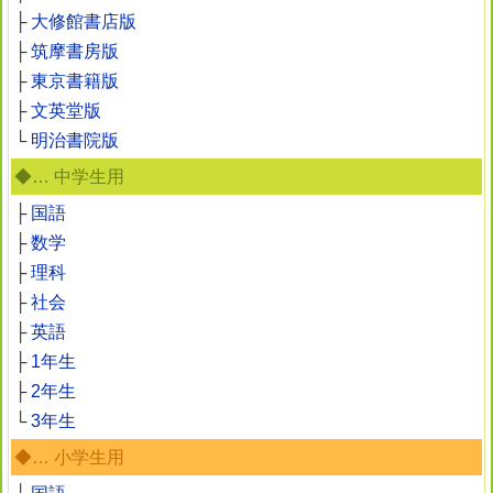
├
大修館書店版
├
筑摩書房版
├
東京書籍版
├
文英堂版
└
明治書院版
◆… 中学生用
├
国語
├
数学
├
理科
├
社会
├
英語
├
1年生
├
2年生
└
3年生
◆… 小学生用