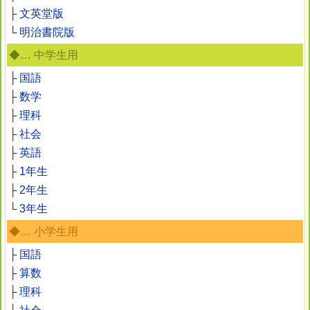
├
文英堂版
└
明治書院版
◆… 中学生用
├
国語
├
数学
├
理科
├
社会
├
英語
├
1年生
├
2年生
└
3年生
◆… 小学生用
├
国語
├
算数
├
理科