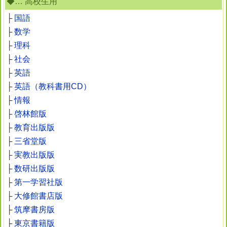
◆… 高校生用
├
国語
├
数学
├
理科
├
社会
├
英語
├
英語（教科書用CD）
├
情報
├
啓林館版
├
教育出版版
├
三省堂版
├
実教出版版
├
数研出版版
├
第一学習社版
├
大修館書店版
├
筑摩書房版
├
東京書籍版