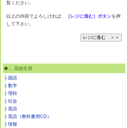
覧ください。
以上の内容でよろしければ、
［レジに進む］ボタン
を押
して下さい。
◆… 高校生用
├
国語
├
数学
├
理科
├
社会
├
英語
├
英語（教科書用CD）
├
情報