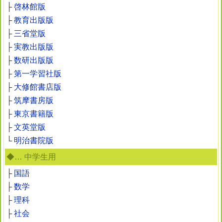
├
啓林館版
├
教育出版版
├
三省堂版
├
実教出版版
├
数研出版版
├
第一学習社版
├
大修館書店版
├
筑摩書房版
├
東京書籍版
├
文英堂版
└
明治書院版
◆… 中学生用
├
国語
├
数学
├
理科
├
社会