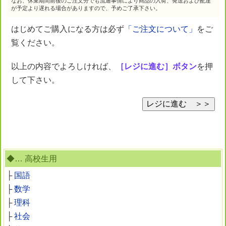
なお、休業期間前後のご注文分でも流通事情により商品の入荷、発送および配達
が予定より遅れる場合がありますので、予めご了承下さい。
はじめてご購入になる方は必ず
「ご注文について」
をご
覧ください。
以上の内容でよろしければ、
［レジに進む］ボタン
を押
して下さい。
◆… 高校生用
├
国語
├
数学
├
理科
├
社会