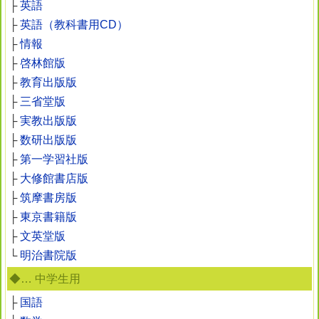
├
英語
├
英語（教科書用CD）
├
情報
├
啓林館版
├
教育出版版
├
三省堂版
├
実教出版版
├
数研出版版
├
第一学習社版
├
大修館書店版
├
筑摩書房版
├
東京書籍版
├
文英堂版
└
明治書院版
◆… 中学生用
├
国語