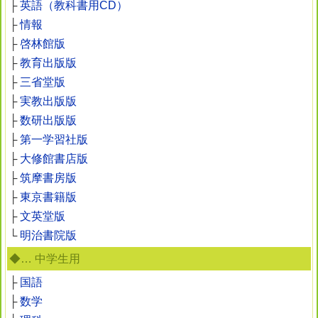
├
英語（教科書用CD）
├
情報
├
啓林館版
├
教育出版版
├
三省堂版
├
実教出版版
├
数研出版版
├
第一学習社版
├
大修館書店版
├
筑摩書房版
├
東京書籍版
├
文英堂版
└
明治書院版
◆… 中学生用
├
国語
├
数学