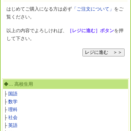
はじめてご購入になる方は必ず
「ご注文について」
をご
覧ください。
以上の内容でよろしければ、
［レジに進む］ボタン
を押
して下さい。
◆… 高校生用
├
国語
├
数学
├
理科
├
社会
├
英語